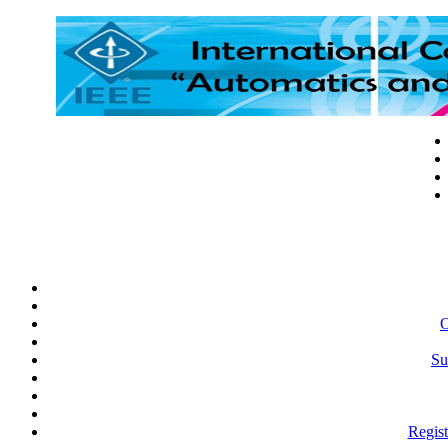
O
Su
Regist