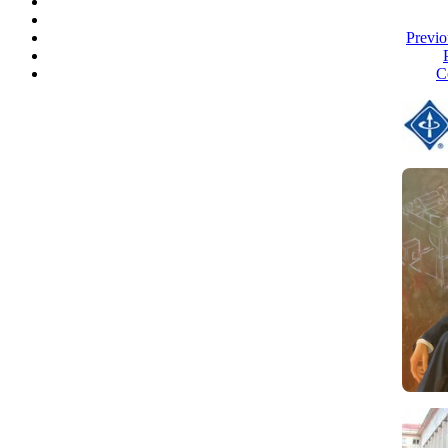
Previo
C